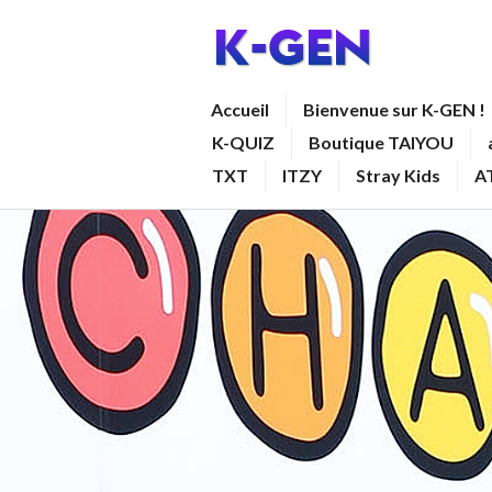
Aller
au
contenu
K-GEN
Accueil
Bienvenue sur K-GEN !
principal
K-QUIZ
Boutique TAIYOU
TXT
ITZY
Stray Kids
A