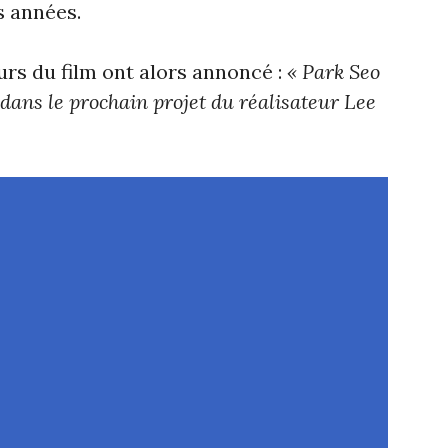
s années.
urs du film ont alors annoncé :
« Park Seo
dans le prochain projet du réalisateur Lee