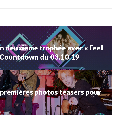
 deuxième trophée avec « Feel
M!Countdown du 03.10.19
 premières photos teasers pour