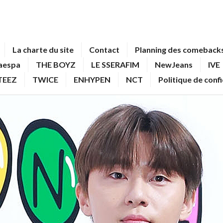
La charte du site
Contact
Planning des comebacks
aespa
THE BOYZ
LE SSERAFIM
NewJeans
IVE
TEEZ
TWICE
ENHYPEN
NCT
Politique de conf