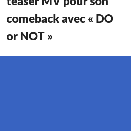
teaser MV pour son
comeback avec « DO
or NOT »