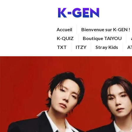
Aller
au
contenu
K-GEN
Accueil
Bienvenue sur K-GEN !
principal
K-QUIZ
Boutique TAIYOU
TXT
ITZY
Stray Kids
A