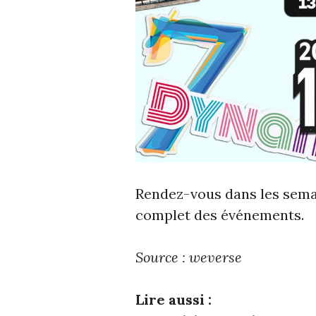
Rendez-vous dans les semai
complet des événements.
Source : weverse
Lire aussi :