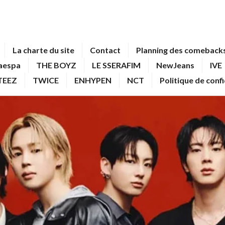
La charte du site
Contact
Planning des comebacks
aespa
THE BOYZ
LE SSERAFIM
NewJeans
IVE
TEEZ
TWICE
ENHYPEN
NCT
Politique de conf