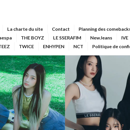
La charte du site
Contact
Planning des comebacks
aespa
THE BOYZ
LE SSERAFIM
NewJeans
IVE
TEEZ
TWICE
ENHYPEN
NCT
Politique de conf