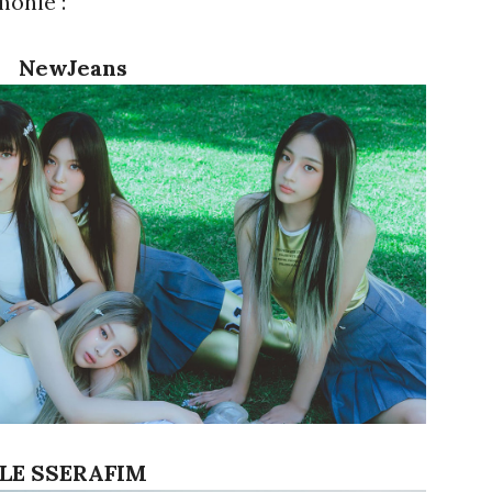
monie :
NewJeans
LE SSERAFIM