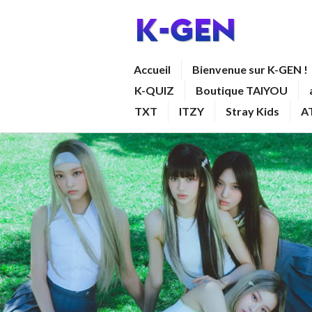
Aller
au
contenu
K-GEN
Accueil
Bienvenue sur K-GEN !
principal
K-QUIZ
Boutique TAIYOU
TXT
ITZY
Stray Kids
A