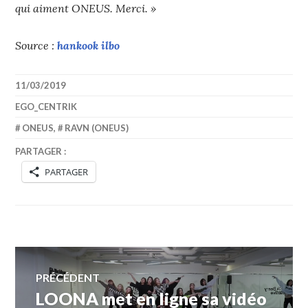
qui aiment ONEUS. Merci. »
Source :
hankook ilbo
11/03/2019
EGO_CENTRIK
ONEUS
,
RAVN (ONEUS)
PARTAGER :
PARTAGER
Navigation
PRÉCÉDENT
LOONA met en ligne sa vidéo
Article
de