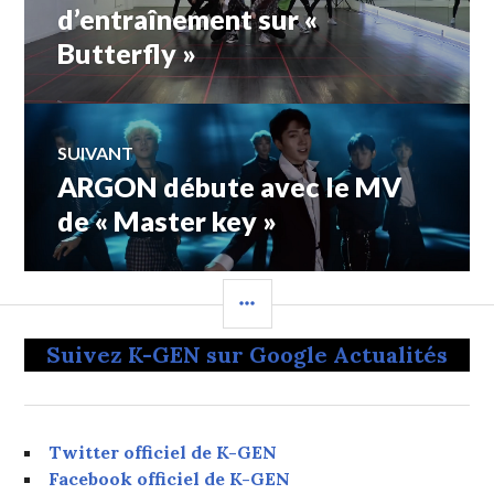
précédent :
d’entraînement sur «
Butterfly »
l’article
SUIVANT
ARGON débute avec le MV
Article
Suivant:
de « Master key »
COLONNE
LATÉRALE
Suivez K-GEN sur Google Actualités
Twitter officiel de K-GEN
Facebook officiel de K-GEN