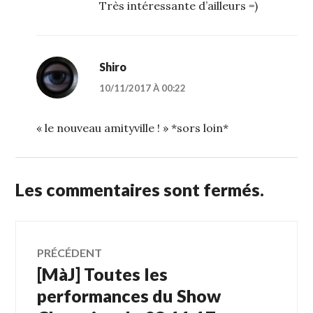
Très intéressante d’ailleurs =)
Shiro
10/11/2017 À 00:22
« le nouveau amityville ! » *sors loin*
Les commentaires sont fermés.
Navigation
PRÉCÉDENT
[MàJ] Toutes les
Article
de
précédent :
performances du Show