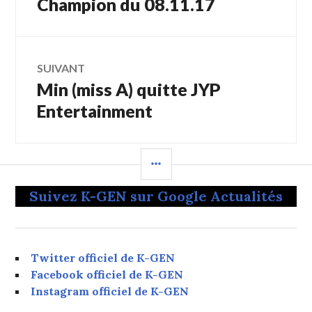
Champion du 08.11.17
l’article
SUIVANT
Min (miss A) quitte JYP
Article
Suivant:
Entertainment
COLONNE
LATÉRALE
Suivez K-GEN sur Google Actualités
Twitter officiel de K-GEN
Facebook officiel de K-GEN
Instagram officiel de K-GEN