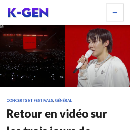
Aller
MEN
au
PRIN
contenu
principal
K-GEN
CONCERTS ET FESTIVALS
,
GÉNÉRAL
Retour en vidéo sur