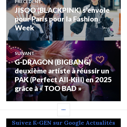
PRÉCÉDENT
JISOO (BLACKPINK) s’envole
Article
de
précédent :
pour Paris pour la Fashion
Week
l’article
SUIVANT
G-DRAGON (BIGBANG)
Article
Suivant:
deuxième artiste à réussir un
PAK (Perfect All-Kill) en 2025
grâce à « TOO BAD »
COLONNE
LATÉRALE
Suivez K-GEN sur Google Actualités