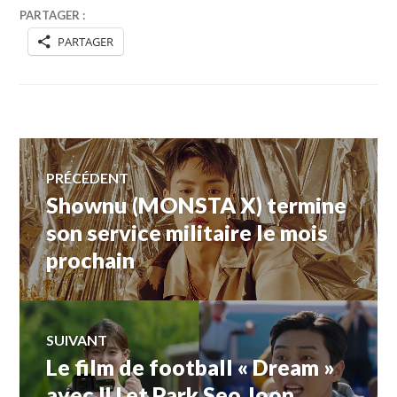
PARTAGER :
PARTAGER
Navigation
PRÉCÉDENT
Shownu (MONSTA X) termine
Article
de
précédent :
son service militaire le mois
prochain
l’article
SUIVANT
Le film de football « Dream »
Article
Suivant:
avec IU et Park Seo Joon