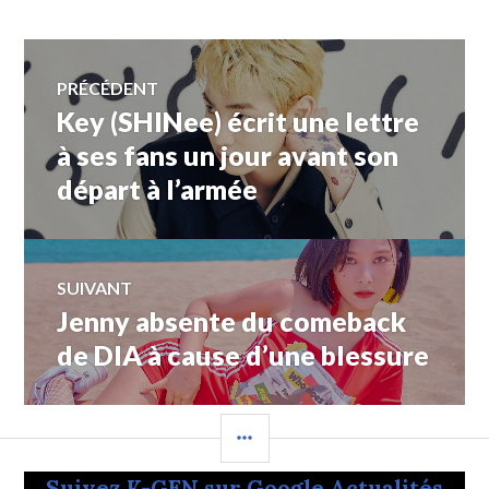
Navigation
PRÉCÉDENT
Key (SHINee) écrit une lettre
Article
de
précédent :
à ses fans un jour avant son
départ à l’armée
l’article
SUIVANT
Jenny absente du comeback
Article
Suivant:
de DIA à cause d’une blessure
COLONNE
LATÉRALE
Suivez K-GEN sur Google Actualités