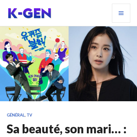
Aller
MEN
au
PRIN
contenu
principal
K-GEN
GÉNÉRAL
,
TV
Sa beauté, son mari… :