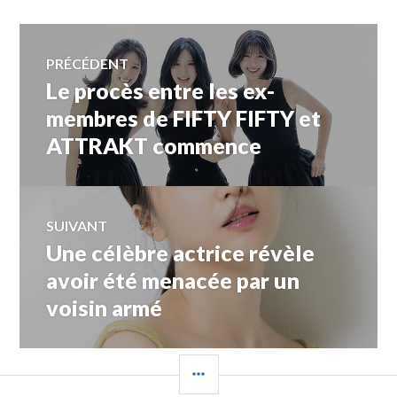
Navigation
PRÉCÉDENT
Le procès entre les ex-
Article
de
précédent :
membres de FIFTY FIFTY et
ATTRAKT commence
l’article
SUIVANT
Une célèbre actrice révèle
Article
Suivant:
avoir été menacée par un
voisin armé
COLONNE
LATÉRALE