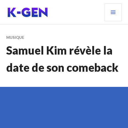
Aller
MEN
au
PRIN
contenu
principal
K-GEN
MUSIQUE
Samuel Kim révèle la
date de son comeback