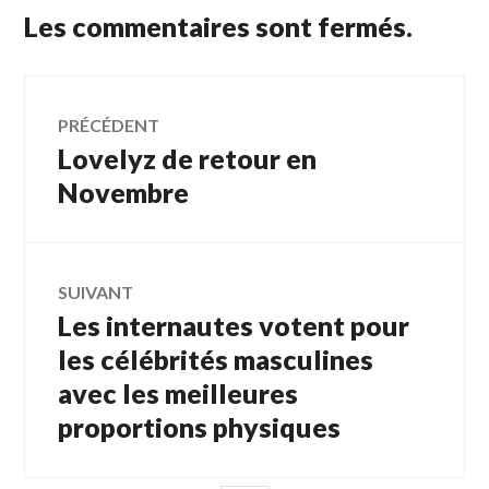
Les commentaires sont fermés.
Navigation
PRÉCÉDENT
Lovelyz de retour en
Article
de
précédent :
Novembre
l’article
SUIVANT
Les internautes votent pour
Article
Suivant:
les célébrités masculines
avec les meilleures
proportions physiques