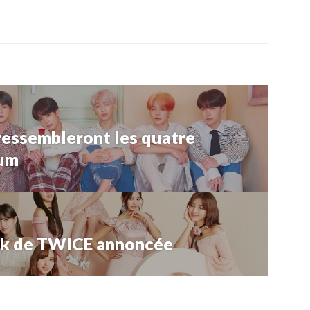
ressembleront les quatre
bum
ck de TWICE annoncée