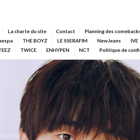
La charte du site
Contact
Planning des comebacks
aespa
THE BOYZ
LE SSERAFIM
NewJeans
IVE
TEEZ
TWICE
ENHYPEN
NCT
Politique de conf