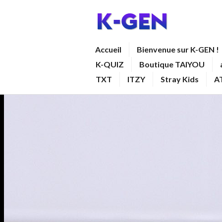
Aller
au
contenu
K-GEN
Accueil
Bienvenue sur K-GEN !
principal
K-QUIZ
Boutique TAIYOU
TXT
ITZY
Stray Kids
A