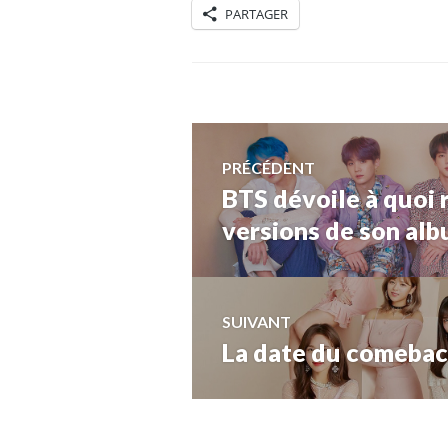
PARTAGER
Navigation
PRÉCÉDENT
BTS dévoile à quoi 
Article
de
précédent :
versions de son al
l’article
SUIVANT
La date du comeba
Article
Suivant: