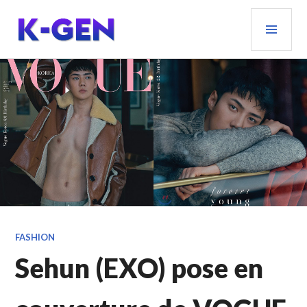
Aller
MEN
au
PRIN
contenu
principal
K-GEN
FASHION
Sehun (EXO) pose en