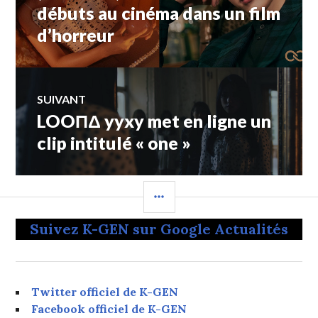
débuts au cinéma dans un film
l’article
d’horreur
SUIVANT
LOOΠΔ yyxy met en ligne un
Article
Suivant:
clip intitulé « one »
COLONNE
LATÉRALE
Suivez K-GEN sur Google Actualités
Twitter officiel de K-GEN
Facebook officiel de K-GEN