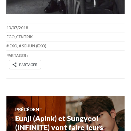
13/07/2018
EGO_CENTRIK
EXO
,
SEHUN (EXO)
PARTAGER :
PARTAGER
Navigation
PRÉCÉDENT
Eunji (Apink) et Sungyeol
Article
de
précédent :
(INFINITE) vont faire leurs