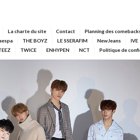
La charte du site
Contact
Planning des comebacks
aespa
THE BOYZ
LE SSERAFIM
NewJeans
IVE
TEEZ
TWICE
ENHYPEN
NCT
Politique de conf