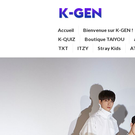
Aller
au
contenu
K-GEN
Accueil
Bienvenue sur K-GEN !
principal
K-QUIZ
Boutique TAIYOU
TXT
ITZY
Stray Kids
A