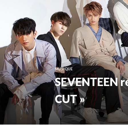
MUSIQUE
SEVENTEEN ré
CUT »