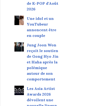
de K-POP d'Août
2026
Une idol et un
YouTubeur
annoncent être
en couple
Jung Joon Won
reçoit le soutien
de Gong Hyo Jin
et Haha après la
polémique
autour de son
comportement
Les Asia Artist
Awards 2026
dévoilent une
nouvelle lineup