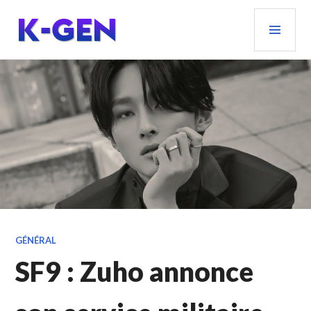
Aller
MEN
au
PRIN
contenu
principal
K-GEN
GÉNÉRAL
SF9 : Zuho annonce