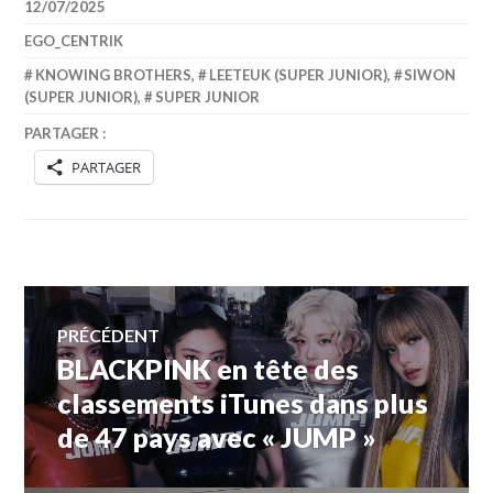
12/07/2025
EGO_CENTRIK
KNOWING BROTHERS
,
LEETEUK (SUPER JUNIOR)
,
SIWON
(SUPER JUNIOR)
,
SUPER JUNIOR
PARTAGER :
PARTAGER
Navigation
PRÉCÉDENT
BLACKPINK en tête des
Article
de
précédent :
classements iTunes dans plus
de 47 pays avec « JUMP »
l’article