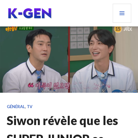
Aller
MEN
au
PRIN
contenu
principal
K-GEN
GÉNÉRAL
,
TV
Siwon révèle que les