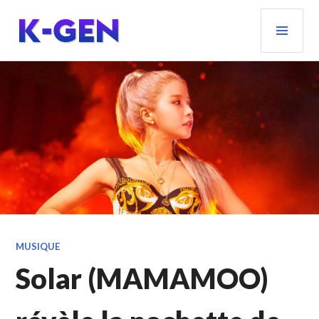
Aller
MEN
au
PRIN
contenu
principal
K-GEN
MUSIQUE
Solar (MAMAMOO)