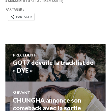
MAMAMOO
,
SOLAR (MAMAMOO)
PARTAGER :
PARTAGER
Navigation
PRÉCÉDENT
GOT7 dévoile la tracklist de
Article
de
précédent :
« DYE »
l’article
SUIVANT
CHUNGHA annonce son
Article
Suivant:
comeback avec la sortie