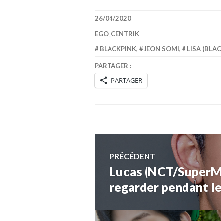
26/04/2020
EGO_CENTRIK
BLACKPINK
,
JEON SOMI
,
LISA (BLA
PARTAGER :
PARTAGER
Navigation
PRÉCÉDENT
Lucas (NCT/SuperM)
Article
de
précédent :
regarder pendant l
l’article