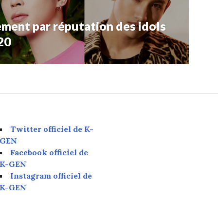
ment par réputation des idols
20
Twitter officiel de K-
GEN
Facebook officiel de
K-GEN
Instagram officiel de
K-GEN