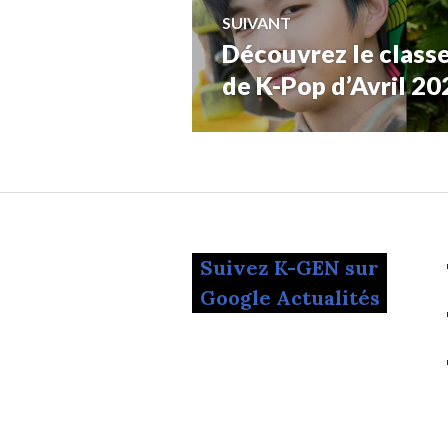
SUIVANT
Découvrez le classe
Article
Suivant:
de K-Pop d’Avril 20
Suivez K-GEN sur
Google Actualités