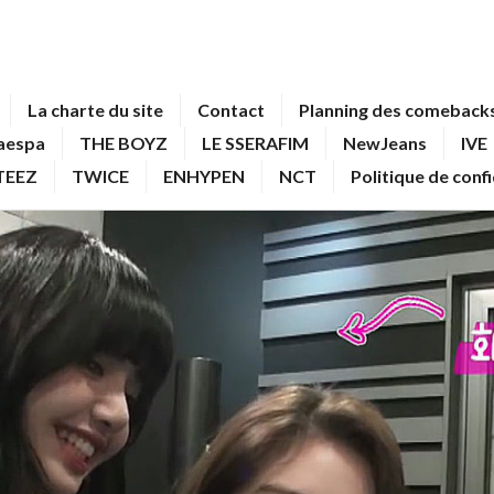
La charte du site
Contact
Planning des comebacks
aespa
THE BOYZ
LE SSERAFIM
NewJeans
IVE
TEEZ
TWICE
ENHYPEN
NCT
Politique de conf