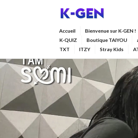
Aller
au
contenu
K-GEN
Accueil
Bienvenue sur K-GEN !
principal
K-QUIZ
Boutique TAIYOU
TXT
ITZY
Stray Kids
A