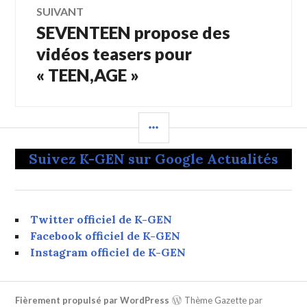
SUIVANT
SEVENTEEN propose des
Article
Suivant:
vidéos teasers pour
« TEEN,AGE »
COLONNE
LATÉRALE
Suivez K-GEN sur Google Actualités
Twitter officiel de K-GEN
Facebook officiel de K-GEN
Instagram officiel de K-GEN
Fièrement propulsé par WordPress
Thème Gazette par