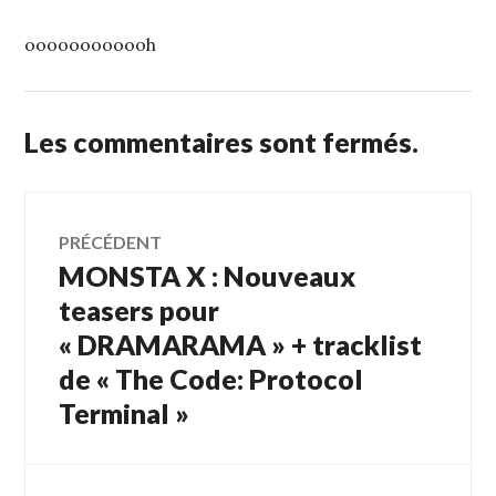
oooooooooooh
Les commentaires sont fermés.
Navigation
PRÉCÉDENT
MONSTA X : Nouveaux
Article
de
précédent :
teasers pour
« DRAMARAMA » + tracklist
l’article
de « The Code: Protocol
Terminal »