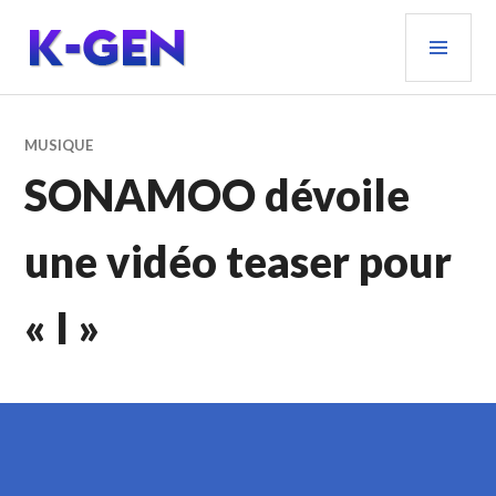
Aller
MEN
au
PRIN
contenu
principal
K-GEN
MUSIQUE
SONAMOO dévoile
une vidéo teaser pour
« I »