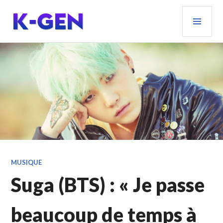
Aller
MEN
au
PRIN
contenu
principal
K-GEN
MUSIQUE
Suga (BTS) : « Je passe
beaucoup de temps à