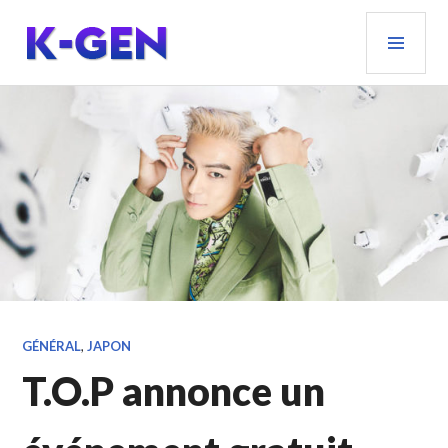
Aller
MEN
au
PRIN
contenu
principal
K-GEN
GÉNÉRAL
,
JAPON
T.O.P annonce un