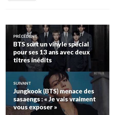
Navigation
PRÉCÉDENT
BTS sort un vinyle spécial
Article
de
précédent :
pour ses 13 ans avec deux
titres inédits
l’article
SUIVANT
Jungkook (BTS) menace des
Article
Suivant:
sasaengs : « Je vais vraiment
vous exposer »