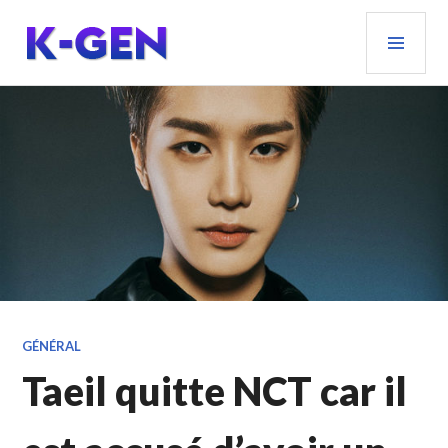
Aller
MEN
au
PRIN
contenu
principal
K-GEN
GÉNÉRAL
Taeil quitte NCT car il