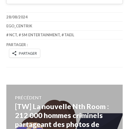
28/08/2024
EGO_CENTRIK
NCT
,
SM ENTERTAINMENT
,
TAEIL
PARTAGER :
PARTAGER
Navigation
PRÉCÉDENT
[TW] La nouvelle Nth Room :
Article
de
précédent :
212 000 hommes criminels
partageant des photos de
l’article