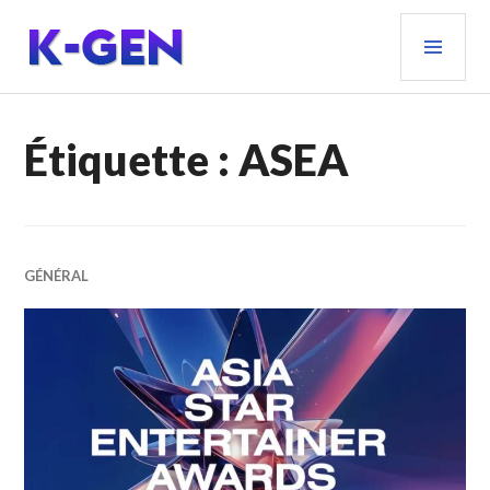
Aller
MEN
au
PRIN
contenu
principal
K-GEN
Étiquette :
ASEA
GÉNÉRAL