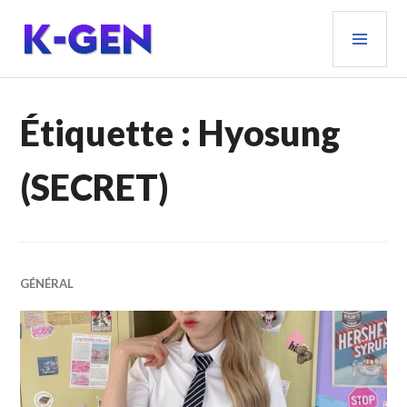
Aller
MEN
au
PRIN
contenu
principal
K-GEN
Étiquette :
Hyosung
(SECRET)
GÉNÉRAL