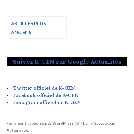
Navigation
ARTICLES PLUS
ANCIENS
des
articles
Suivez K-GEN sur Google Actualités
Twitter officiel de K-GEN
Facebook officiel de K-GEN
Instagram officiel de K-GEN
Fièrement propulsé par WordPress
Thème Gazette par
Automattic
.