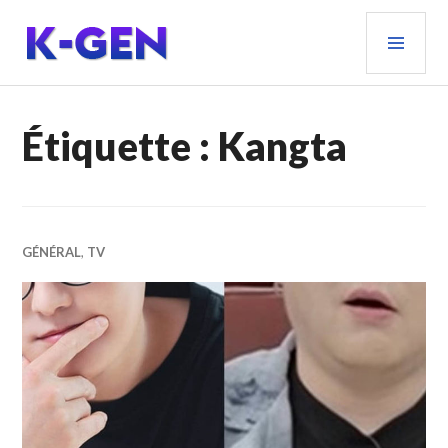
Aller
MEN
au
PRIN
contenu
principal
K-GEN
Étiquette :
Kangta
GÉNÉRAL
,
TV