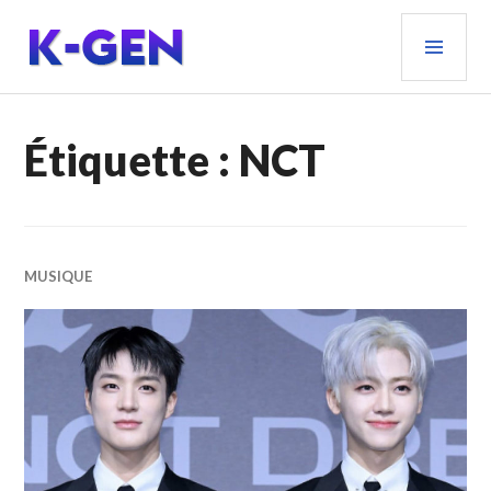
Aller
MEN
au
PRIN
contenu
principal
K-GEN
Étiquette :
NCT
MUSIQUE