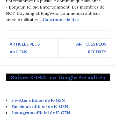
Entertainment a publié le communiqué suivant :
« Bonjour, Ici SM Entertainment. Les membres de
NCT, Doyoung et Jungwoo, commenceront leur
NCT : Doyoung et 
service militaire …
Continuer de lire
Navigation
ARTICLES PLUS
ARTICLES PLUS
ANCIENS
RÉCENTS
des
articles
Suivez K-GEN sur Google Actualités
Twitter officiel de K-GEN
Facebook officiel de K-GEN
Instagram officiel de K-GEN