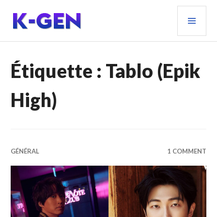
Aller
MEN
au
PRIN
contenu
principal
K-GEN
Étiquette :
Tablo (Epik
High)
GÉNÉRAL
1 COMMENT