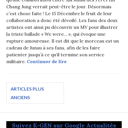
Chang Jung verrait peut-être le jour. Désormais
c’est chose faite ! Le 15 Décembre le fruit de leur
collaboration a donc été dévoilé. Les fans des deux
artistes ont ainsi pu découvrir un MV pour illustrer
la triste ballade « We were… », qui évoque une
rupture amoureuse. Il est dit que le morceau est un
cadeau de Junsu à ses fans, afin de les faire
patienter jusqu’à ce qu’il termine son service
XIA Junsu (JYJ) et Im Cha
militaire.
Continuer de lire
Navigation
ARTICLES PLUS
ANCIENS
des
articles
Suivez K-GEN sur Google Actualités