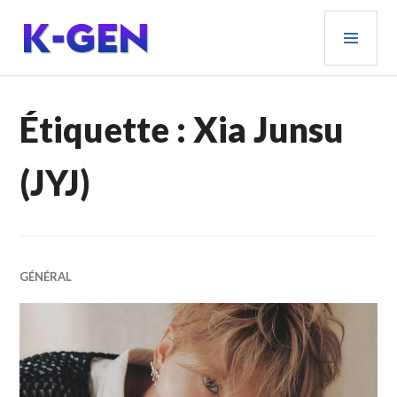
Aller
MEN
au
PRIN
contenu
principal
K-GEN
Étiquette :
Xia Junsu
(JYJ)
GÉNÉRAL