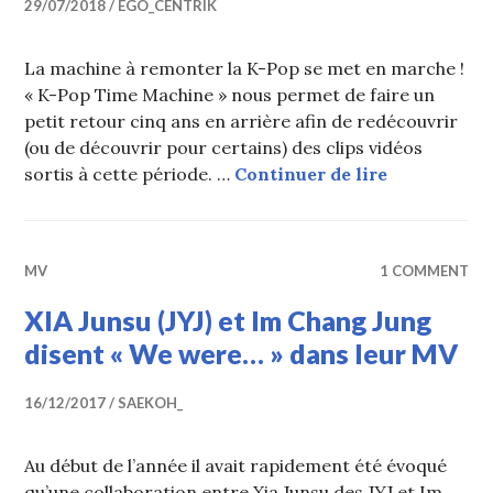
29/07/2018
EGO_CENTRIK
La machine à remonter la K-Pop se met en marche !
« K-Pop Time Machine » nous permet de faire un
petit retour cinq ans en arrière afin de redécouvrir
(ou de découvrir pour certains) des clips vidéos
K-Pop Time M
sortis à cette période. …
Continuer de lire
MV
1 COMMENT
XIA Junsu (JYJ) et Im Chang Jung
disent « We were… » dans leur MV
16/12/2017
SAEKOH_
Au début de l’année il avait rapidement été évoqué
qu’une collaboration entre Xia Junsu des JYJ et Im