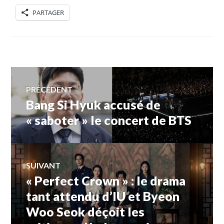
PARTAGER
Navigation
PRÉCÉDENT
Bang Si Hyuk accusé de
Article
de
précédent :
« saboter » le concert de BTS
l’article
SUIVANT
« Perfect Crown » : le drama
Article
Suivant:
tant attendu d’IU et Byeon
Woo Seok déçoit les