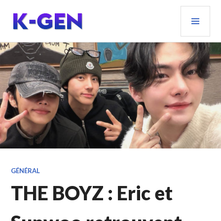
Aller
MEN
au
PRIN
contenu
principal
K-GEN
GÉNÉRAL
THE BOYZ : Eric et