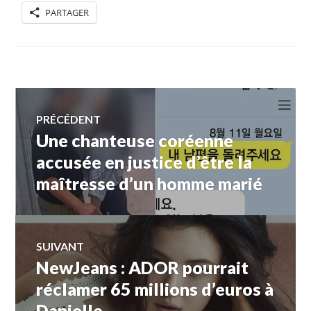
PARTAGER
Navigation
PRÉCÉDENT
Une chanteuse coréenne
Article
de
précédent :
accusée en justice d’être la
maîtresse d’un homme marié
l’article
SUIVANT
NewJeans : ADOR pourrait
Article
Suivant:
réclamer 65 millions d’euros à
Danielle