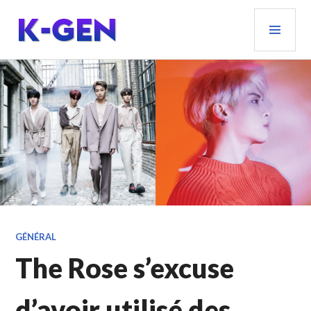
Aller
MEN
au
PRIN
contenu
principal
K-GEN
GÉNÉRAL
The Rose s’excuse
d’avoir utilisé des