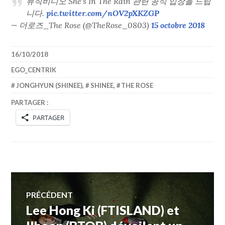
뮤직비디오 She's In The Rain 관련 공식 입장을 드립
니다.
pic.twitter.com/nOV2pXKZGP
— 더로즈_The Rose (@TheRose_0803)
15 octobre 2018
16/10/2018
EGO_CENTRIK
JONGHYUN (SHINEE)
,
SHINEE
,
THE ROSE
PARTAGER :
PARTAGER
Navigation
PRÉCÉDENT
Lee Hong Ki (FTISLAND) et
Article
de
précédent :