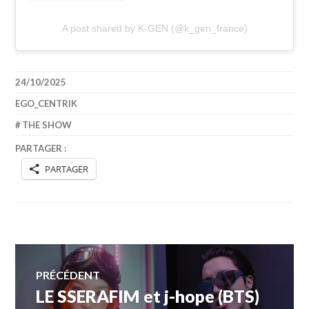
A post shared by K-GEN (@k_gen_france)
24/10/2025
EGO_CENTRIK
THE SHOW
PARTAGER :
PARTAGER
Navigation
PRÉCÉDENT
LE SSERAFIM et j-hope (BTS)
Article
de