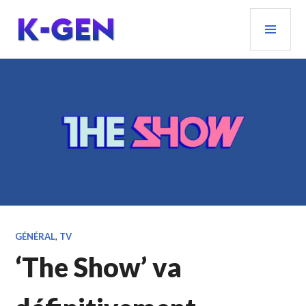
Aller
MEN
au
PRIN
contenu
principal
K-GEN
GÉNÉRAL
,
TV
‘The Show’ va