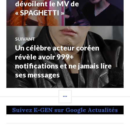
précédent :
dévoilent le MV de
« SPAGHETTI »
l’article
SUIVANT
Un célèbre acteur coréen
Article
Suivant:
révèle avoir 999+
notifications et ne jamais lire
ses messages
COLONNE
LATÉRALE
Suivez K-GEN sur Google Actualités