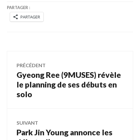
PARTAGER :
PARTAGER
Navigation
PRÉCÉDENT
Gyeong Ree (9MUSES) révèle
Article
de
précédent :
le planning de ses débuts en
solo
l’article
SUIVANT
Park Jin Young annonce les
Article
Suivant: