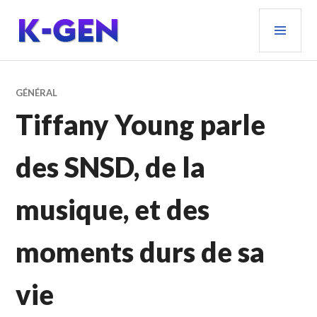
Aller
MEN
au
PRIN
contenu
principal
K-GEN
GÉNÉRAL
Tiffany Young parle
des SNSD, de la
musique, et des
moments durs de sa
vie