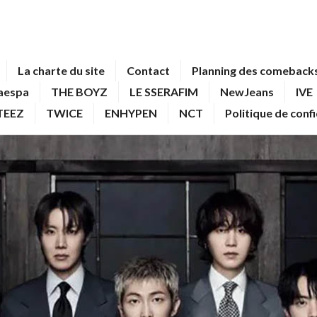
La charte du site
Contact
Planning des comebacks
aespa
THE BOYZ
LE SSERAFIM
NewJeans
IVE
TEEZ
TWICE
ENHYPEN
NCT
Politique de conf