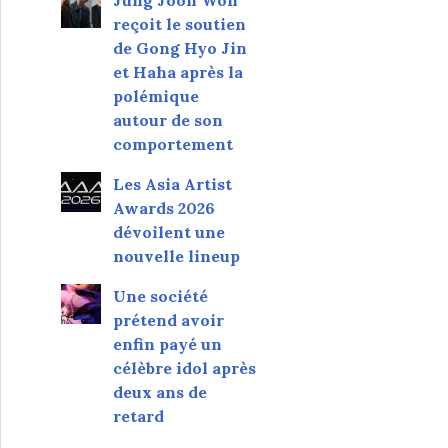
Jung Joon Won
reçoit le soutien
de Gong Hyo Jin
et Haha après la
polémique
autour de son
comportement
Les Asia Artist
Awards 2026
dévoilent une
nouvelle lineup
Une société
prétend avoir
enfin payé un
célèbre idol après
deux ans de
retard