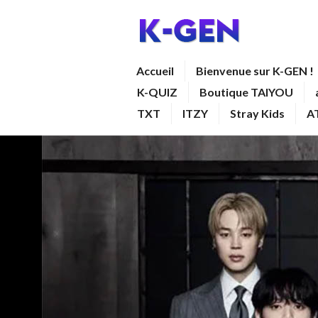
Aller
au
contenu
K-GEN
Accueil
Bienvenue sur K-GEN !
principal
K-QUIZ
Boutique TAIYOU
TXT
ITZY
Stray Kids
A