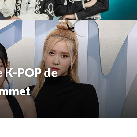
de K-POP de
ommet