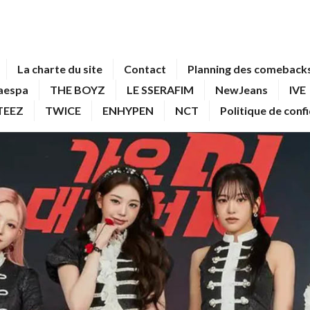
La charte du site
Contact
Planning des comebacks
aespa
THE BOYZ
LE SSERAFIM
NewJeans
IVE
TEEZ
TWICE
ENHYPEN
NCT
Politique de conf