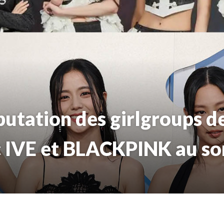
putation des girlgroups 
c IVE et BLACKPINK au s