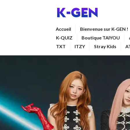
Aller
au
contenu
K-GEN
Accueil
Bienvenue sur K-GEN !
principal
K-QUIZ
Boutique TAIYOU
TXT
ITZY
Stray Kids
A