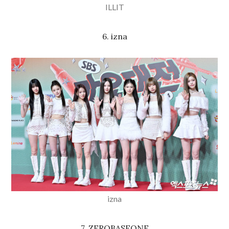
ILLIT
6. izna
izna
7. ZEROBASEONE