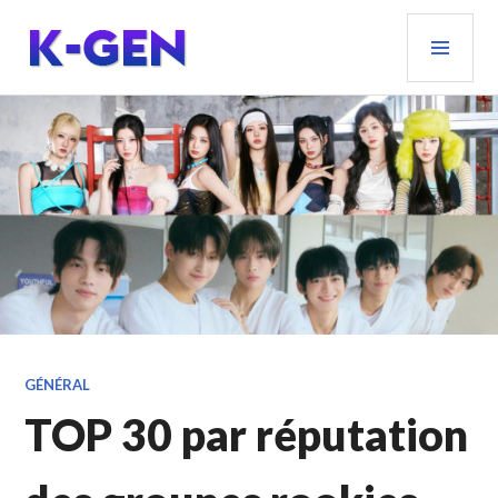
Aller
MEN
au
PRIN
contenu
principal
K-GEN
GÉNÉRAL
TOP 30 par réputation