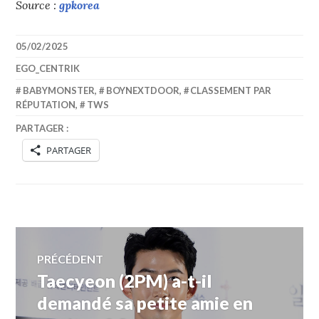
Source :
gpkorea
05/02/2025
EGO_CENTRIK
BABYMONSTER
,
BOYNEXTDOOR
,
CLASSEMENT PAR
RÉPUTATION
,
TWS
PARTAGER :
PARTAGER
Navigation
PRÉCÉDENT
Taecyeon (2PM) a-t-il
Article
de
précédent :
demandé sa petite amie en