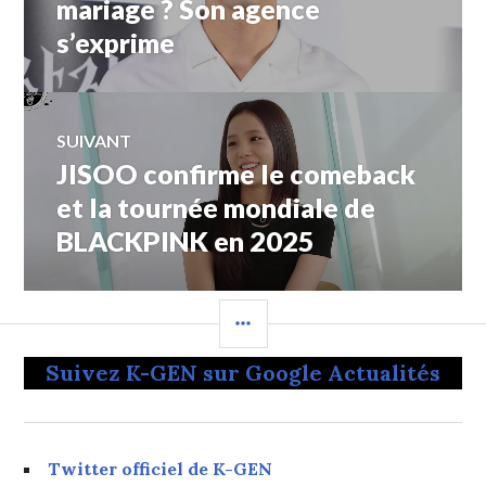
mariage ? Son agence
l’article
s’exprime
SUIVANT
JISOO confirme le comeback
Article
Suivant:
et la tournée mondiale de
BLACKPINK en 2025
COLONNE
LATÉRALE
Suivez K-GEN sur Google Actualités
Twitter officiel de K-GEN