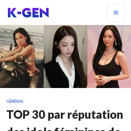
Aller
MEN
au
PRIN
contenu
principal
K-GEN
GÉNÉRAL
TOP 30 par réputation