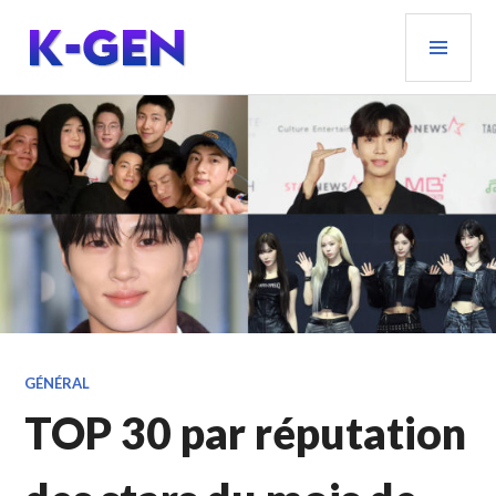
Aller
MEN
au
PRIN
contenu
principal
K-GEN
GÉNÉRAL
TOP 30 par réputation