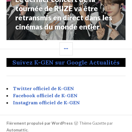
Suivant:
tournée de RIIZE va être
retransmis en direct dans les
cinémas du monde entier
COLONNE
LATÉRALE
Suivez K-GEN sur Google Actualités
Twitter officiel de K-GEN
Facebook officiel de K-GEN
Instagram officiel de K-GEN
Fièrement propulsé par WordPress
Thème Gazette par
Automattic
.