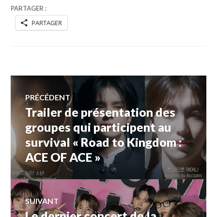
PARTAGER :
PARTAGER
Navigation
PRÉCÉDENT
Trailer de présentation des
Article
de
précédent :
groupes qui participent au
survival « Road to Kingdom :
l’article
ACE OF ACE »
SUIVANT
Le dernier concert de la
Article