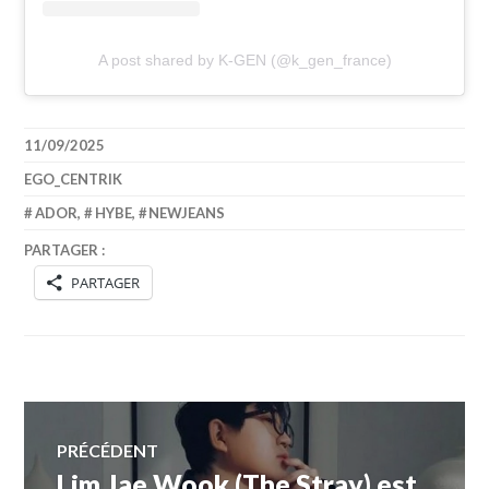
A post shared by K-GEN (@k_gen_france)
11/09/2025
EGO_CENTRIK
ADOR
,
HYBE
,
NEWJEANS
PARTAGER :
PARTAGER
Navigation
PRÉCÉDENT
Lim Jae Wook (The Stray) est
Article