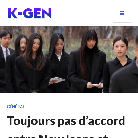
Aller
MEN
au
PRIN
contenu
principal
K-GEN
GÉNÉRAL
Toujours pas d’accord