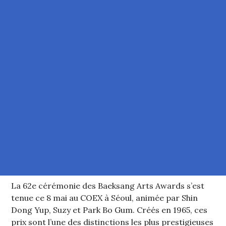
La 62e cérémonie des Baeksang Arts Awards s’est
tenue ce 8 mai au COEX à Séoul, animée par Shin
Dong Yup, Suzy et Park Bo Gum. Créés en 1965, ces
prix sont l’une des distinctions les plus prestigieuses