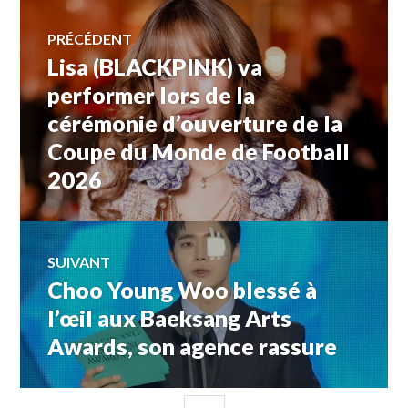
Navigation
PRÉCÉDENT
Lisa (BLACKPINK) va
Article
de
précédent :
performer lors de la
cérémonie d’ouverture de la
l’article
Coupe du Monde de Football
2026
SUIVANT
Choo Young Woo blessé à
Article
Suivant:
l’œil aux Baeksang Arts
Awards, son agence rassure