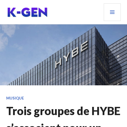
Aller
MEN
au
PRIN
contenu
principal
K-GEN
MUSIQUE
Trois groupes de HYBE