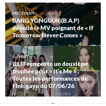
Navigation
PRÉCÉDENT
BANG YONGGUK (B.A.P)
Article
de
précédent :
dévoile le MV poignant de « If
Tomorrow Never Comes »
l’article
SUIVANT
ILLIT remporte un deuxième
Article
Suivant:
trophée pour « It’s Me » ;
Toutes les performances de
l’Inkigayo du 07/06/26
COLONNE