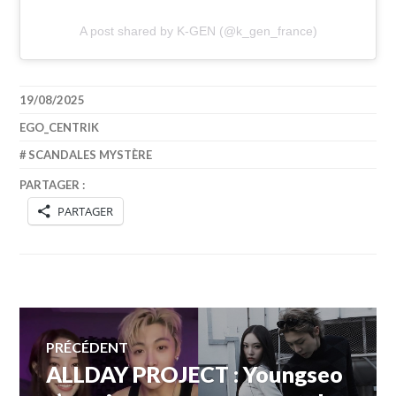
A post shared by K-GEN (@k_gen_france)
19/08/2025
EGO_CENTRIK
SCANDALES MYSTÈRE
PARTAGER :
PARTAGER
Navigation
PRÉCÉDENT
ALLDAY PROJECT : Youngseo
Article
de
précédent :