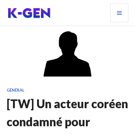
Aller
MEN
au
PRIN
contenu
principal
K-GEN
GÉNÉRAL
[TW] Un acteur coréen
condamné pour