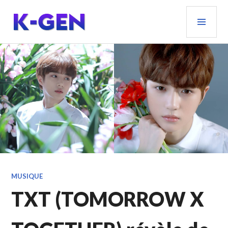
Aller
MEN
au
PRIN
contenu
principal
K-GEN
MUSIQUE
TXT (TOMORROW X