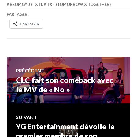
BEOMGYU (TXT)
,
TXT (TOMORROW X TOGETHER)
PARTAGER :
PARTAGER
Navigation
PRÉCÉDENT
CLC fait son comeback avec
Article
de
précédent :
le MV de « No »
l’article
SUIVANT
YG Entertainment dévoile le
Article
Suivant:
premier membre de son