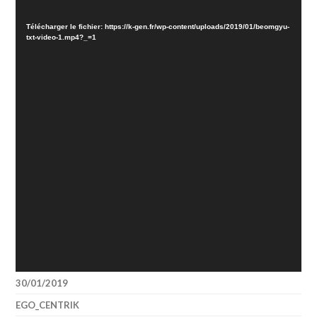
vidéo
Télécharger le fichier: https://k-gen.fr/wp-content/uploads/2019/01/beomgyu-
txt-video-1.mp4?_=1
30/01/2019
EGO_CENTRIK