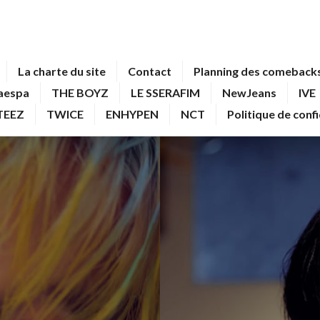
La charte du site
Contact
Planning des comebacks
aespa
THE BOYZ
LE SSERAFIM
NewJeans
IVE
TEEZ
TWICE
ENHYPEN
NCT
Politique de conf