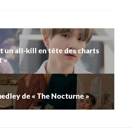
 un all-kill en tête des charts
t »
medley de « The Nocturne »