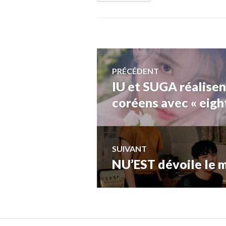
Navigation
PRÉCÉDENT
IU et SUGA réalisent
Article
de
précédent :
coréens avec « eigh
l’article
SUIVANT
NU’EST dévoile le 
Article
Suivant: