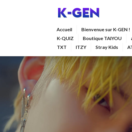
Aller
au
contenu
K-GEN
Accueil
Bienvenue sur K-GEN !
principal
K-QUIZ
Boutique TAIYOU
TXT
ITZY
Stray Kids
A