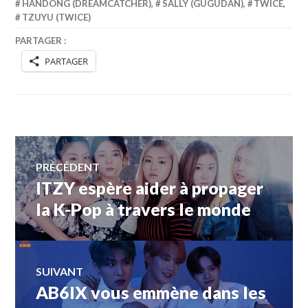
HANDONG (DREAMCATCHER)
,
SALLY (GUGUDAN)
,
TWICE
,
TZUYU (TWICE)
PARTAGER :
PARTAGER
Navigation
PRÉCÉDENT
ITZY espère aider à propager
Article
de
précédent :
la K-Pop à travers le monde
l’article
SUIVANT
AB6IX vous emmène dans les
Article
Suivant: