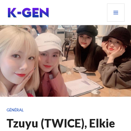
Aller
MEN
au
PRIN
contenu
principal
K-GEN
GÉNÉRAL
Tzuyu (TWICE), Elkie