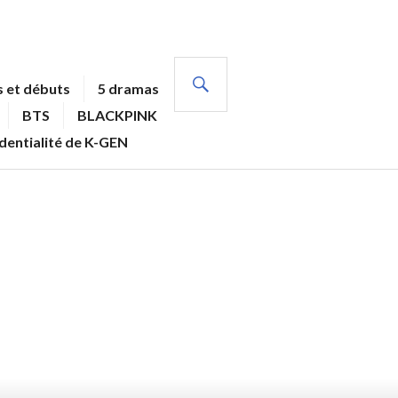
RECHERCHE
 et débuts
5 dramas
BTS
BLACKPINK
identialité de K-GEN