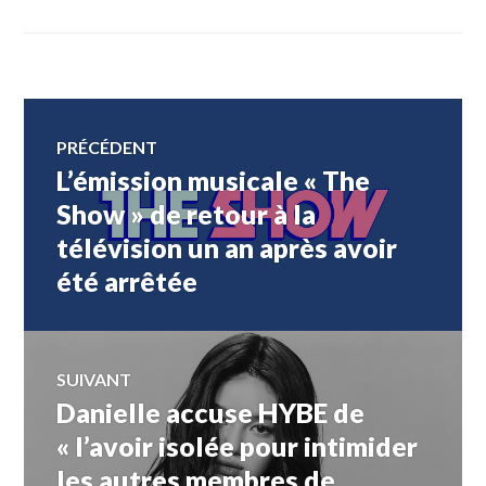
Navigation
PRÉCÉDENT
L’émission musicale « The
Article
de
précédent :
Show » de retour à la
télévision un an après avoir
l’article
été arrêtée
SUIVANT
Danielle accuse HYBE de
Article
Suivant:
« l’avoir isolée pour intimider
les autres membres de