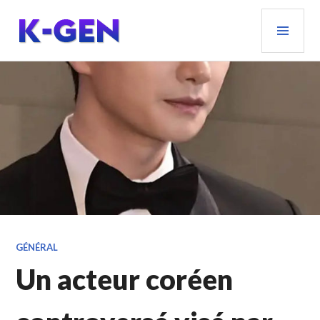
Aller
MEN
au
PRIN
contenu
principal
K-GEN
GÉNÉRAL
Un acteur coréen