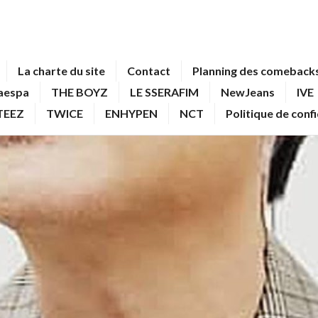
La charte du site
Contact
Planning des comebacks
aespa
THE BOYZ
LE SSERAFIM
NewJeans
IVE
TEEZ
TWICE
ENHYPEN
NCT
Politique de conf