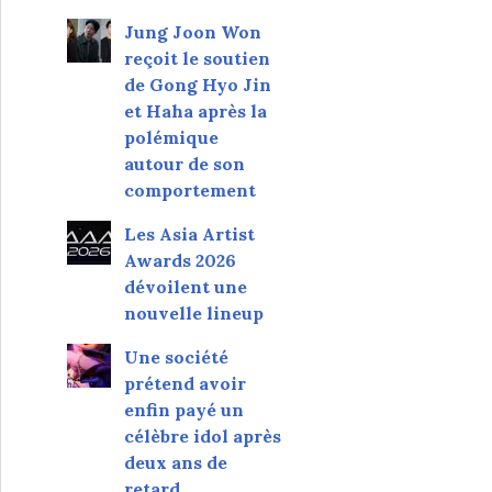
Jung Joon Won
reçoit le soutien
de Gong Hyo Jin
et Haha après la
polémique
autour de son
comportement
Les Asia Artist
Awards 2026
dévoilent une
nouvelle lineup
Une société
prétend avoir
enfin payé un
célèbre idol après
deux ans de
retard