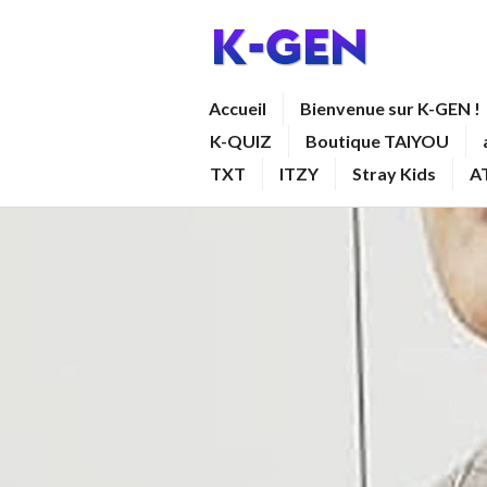
Aller
au
contenu
K-GEN
Accueil
Bienvenue sur K-GEN !
principal
K-QUIZ
Boutique TAIYOU
TXT
ITZY
Stray Kids
A