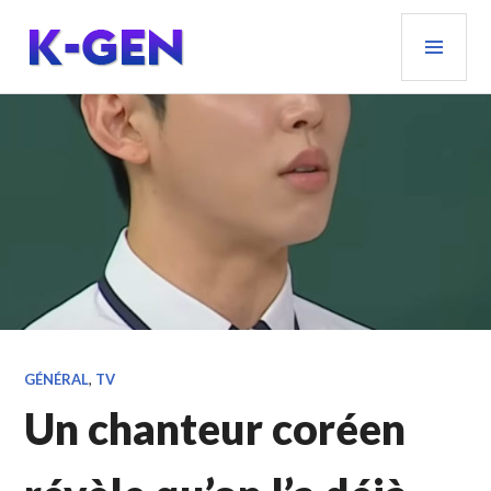
Aller
MEN
au
PRIN
contenu
principal
K-GEN
GÉNÉRAL
,
TV
Un chanteur coréen