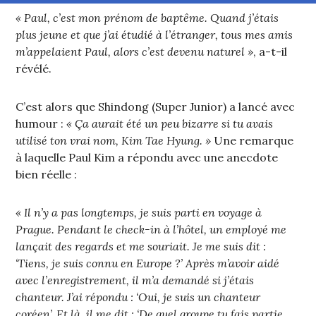
« Paul, c’est mon prénom de baptême. Quand j’étais
plus jeune et que j’ai étudié à l’étranger, tous mes amis
m’appelaient Paul, alors c’est devenu naturel »
, a-t-il
révélé.
C’est alors que Shindong (Super Junior) a lancé avec
humour :
« Ça aurait été un peu bizarre si tu avais
utilisé ton vrai nom, Kim Tae Hyung. »
Une remarque
à laquelle Paul Kim a répondu avec une anecdote
bien réelle :
« Il n’y a pas longtemps, je suis parti en voyage à
Prague. Pendant le check-in à l’hôtel, un employé me
lançait des regards et me souriait. Je me suis dit :
‘Tiens, je suis connu en Europe ?’ Après m’avoir aidé
avec l’enregistrement, il m’a demandé si j’étais
chanteur. J’ai répondu : ‘Oui, je suis un chanteur
coréen’. Et là, il me dit : ‘De quel groupe tu fais partie