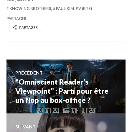
KNOWING BROTHERS
,
PAUL KIM
,
V (BTS)
PARTAGER :
PARTAGER
Navigation
PRÉCÉDENT
“Omniscient Reader’s
Article
de
précédent :
Viewpoint” : Parti pour être
un flop au box-office ?
l’article
SUIVANT