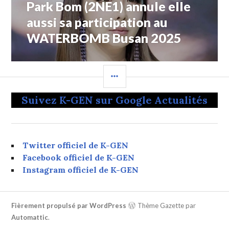
Park Bom (2NE1) annule elle
Article
Suivant:
aussi sa participation au
WATERBOMB Busan 2025
COLONNE
LATÉRALE
Suivez K-GEN sur Google Actualités
Twitter officiel de K-GEN
Facebook officiel de K-GEN
Instagram officiel de K-GEN
Fièrement propulsé par WordPress
Thème Gazette par
Automattic
.