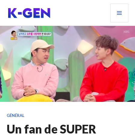
Aller
MEN
au
PRIN
contenu
principal
K-GEN
GÉNÉRAL
Un fan de SUPER