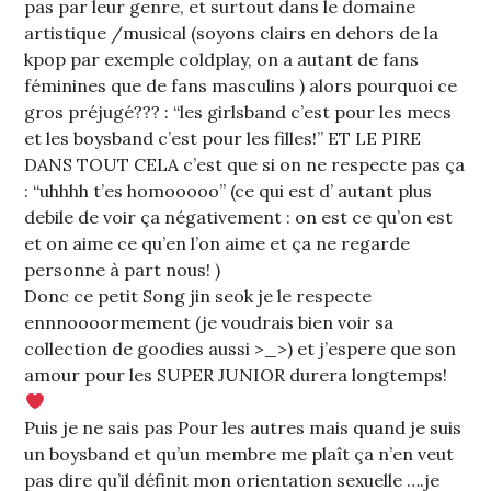
pas par leur genre, et surtout dans le domaine
artistique /musical (soyons clairs en dehors de la
kpop par exemple coldplay, on a autant de fans
féminines que de fans masculins ) alors pourquoi ce
gros préjugé??? : “les girlsband c’est pour les mecs
et les boysband c’est pour les filles!” ET LE PIRE
DANS TOUT CELA c’est que si on ne respecte pas ça
: “uhhhh t’es homooooo” (ce qui est d’ autant plus
debile de voir ça négativement : on est ce qu’on est
et on aime ce qu’en l’on aime et ça ne regarde
personne à part nous! )
Donc ce petit Song jin seok je le respecte
ennnoooormement (je voudrais bien voir sa
collection de goodies aussi >_>) et j’espere que son
amour pour les SUPER JUNIOR durera longtemps!
Puis je ne sais pas Pour les autres mais quand je suis
un boysband et qu’un membre me plaît ça n’en veut
pas dire qu’il définit mon orientation sexuelle ….je